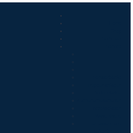
Home
Shop
Sortiment
Service
Fensterbänke
Treppenanlagen
Bodenplatten
Küchenarbeitsplatten
Arbeitsplatten
Waschtische
Terrassen- und
Balkonbeläge