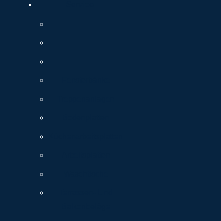
Service
Fensterbänke
Treppenanlagen
Bodenplatten
Küchenarbeitsplatten
Arbeitsplatten
Waschtische
Terrassen- Und
Balkonbeläge