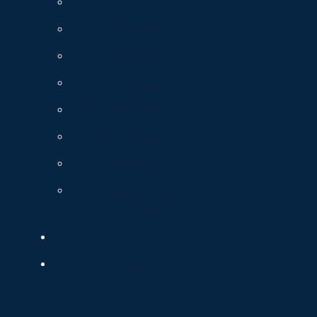
Fensterbänke
Treppenanlagen
Bodenplatten
Küchenarbeitsplatten
Arbeitsplatten
Waschtische
Terrassen- und
Balkonbeläge
Über uns
Kontakt
Menu
0,00
€
0