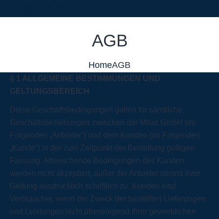
WARENKORB
AGB
Home
AGB
§ 1 ALLGEMEINE BESTIMMUNGEN UND
GELTUNGSBEREICH
Diese Geschäftsbedingungen gelten für sämtliche
Geschäftsbeziehungen zwischen der Milas GmbH (im
Folgenden „Anbieter“) und dem Kunden (im Folgenden
„Kunde“) in der zum Zeitpunkt der Bestellung gültigen
Fassung. Abweichende Bedingungen des Kunden
werden nicht akzeptiert, außer der Anbieter stimmt ihrer
Geltung ausdrücklich schriftlich zu. Kunden sind
Verbraucher, wenn der Zweck der bestellten Lieferungen
und Leistungen nicht überwiegend ihrer gewerblichen