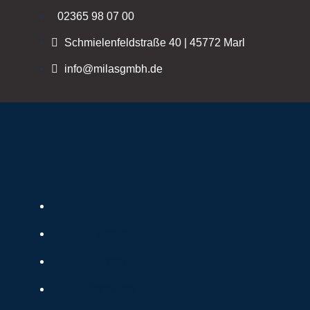
Skip
02365 98 07 00
to
Schmielenfeldstraße 40 | 45772 Marl
content
info@milasgmbh.de
Home
Shop
Sortiment