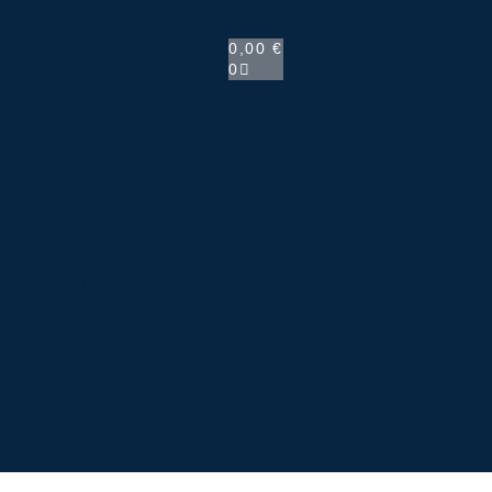
Fensterbänke
0,00
€
0
Treppenanlagen
Bodenplatten
Küchenarbeitsplatten
Arbeitsplatten
Waschtische
Terrassen- Und Balkonbeläge
Über Uns
Kontakt
Menu